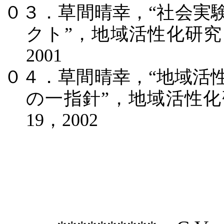
０３．草間晴幸，
“
社会実
クト
”
，地域活性化研究
2001
０４．草間晴幸，
“
地域活
の一指針
”
，地域活性化
19
，
2002