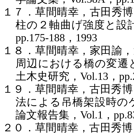
１７．草間晴幸，古田秀博
柱の２軸曲げ強度と設
pp.175-188
，
1993
１８．草間晴幸，家田諭，
周辺における橋の変遷
土木史研究，
Vol.13
，
pp.
１９．草間晴幸，古田秀博
法による吊橋架設時の
論文報告集，
Vol.1
，
pp.8
２０．草間晴幸，古田秀博