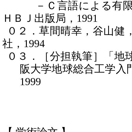
－Ｃ言語による有限
ＨＢＪ出版局，
1991
０２．草間晴幸，谷山健
社，
1994
０３．［分担執筆］「地
阪大学地球総合工学入
1999