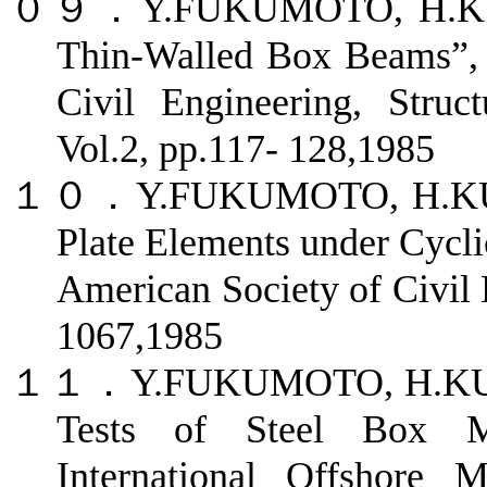
０９．
Y.FUKUMOTO, H.KUS
Thin-Walled Box Beams”, 
Civil Engineering, Struc
Vol.2, pp.117- 128,1985
１０．
Y.FUKUMOTO, H.KUSA
Plate Elements under Cycli
American Society of Civil 
1067,1985
１１．
Y.FUKUMOTO, H.KUS
Tests of Steel Box Me
International Offshore 