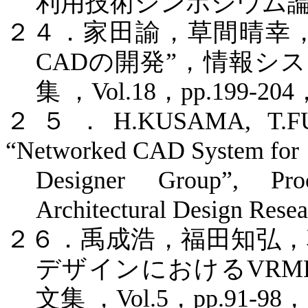
利用技術シンポジウム
２４．家田諭，草間晴幸
CAD
の開発
”
，情報シス
集
，
Vol.18
，
pp.199-204
２５．
H.KUSAMA, T.F
“Networked CAD System for
Designer Group”, Pr
Architectural Design Resea
２６．禹成浩，福田知弘，
デザインにおける
VRM
文集
，
Vol.5
，
pp.91-98
，