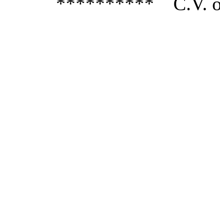
**********
C.V. 