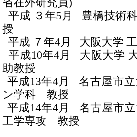
省在外研究員
)
平成 ３年
5
月
豊橋技術科
授
平成 ７年
4
月
大阪大学 
平成
10
年
4
月
大阪大学
助教授
平成
13
年
4
月
名古屋市立
ン学科 教授
平成
14
年
4
月
名古屋市立
工学専攻 教授