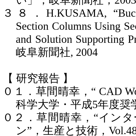
い」，岐阜新聞社，
200
３８．
H.KUSAMA, “Buckl
Section Columns Using Se
and Solution Supporting P
岐阜新聞社
, 2004
【
研究報告
】
０１．草間晴幸，
“ CAD Wor
科学大学・平成
5
年度奨
０２．草間晴幸，
“
インタ
ン
”
，生産と技術，
Vol.48