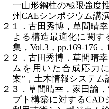
一山形鋼柱の極限強度
州
CAE
シンポジウム講
２１．古田秀博，草間晴幸
よる構造最適化に関す
集，
Vol.3
，
pp.169-176
，
２２．古田秀博，草間晴幸
ムを用いた合成応力
案
”
，土木情報システム
２３．草間晴幸，家田諭，
プト構築に対する
CAD