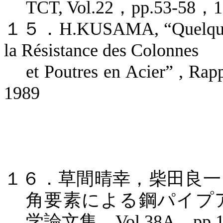
TCT, Vol.22
，
pp.53-58
，
1
１５．
H.KUSAMA, “Quelques C
la Résistance des Colonnes
et Poutres en Acier” , Rap
1989
１６．草間晴幸，柴田良一
角要素による鋼パイプ
学論文集，
Vol.38A
，
pp.