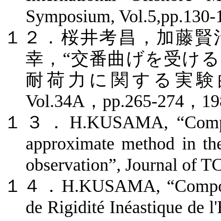
Symposium, Vol.5,pp.130-
１２．桜井考昌，加藤賢
幸，
“
交番曲げを受ける
耐荷力に関する実験
Vol.34A
，
pp.265-274
，
19
１３．
H.KUSAMA, “Compar
approximate method in the
observation”, Journal of T
１４．
H.KUSAMA, “Composan
de Rigidité Inéastique de l