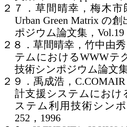
２７．草間晴幸，梅木市
Urban Green Matrix
の創
ポジウム論文集，
Vol.19
２８．草間晴幸，竹中由秀
テムにおける
WWW
テ
技術シンポジウム論文
２９．禹成浩，
C.COMAIR
計支援システムにおけ
ステム利用技術シンポ
252
，
1996