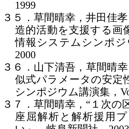
1999
３５．草間晴幸，井田佳孝
造的活動を支援する画
情報システムシンポジ
2000
３６．山下清吾，草間晴幸
似式パラメータの安定
シンポジウム講演集，
V
３７．草間晴幸，
“
１次の
座屈解析と解析援用プ