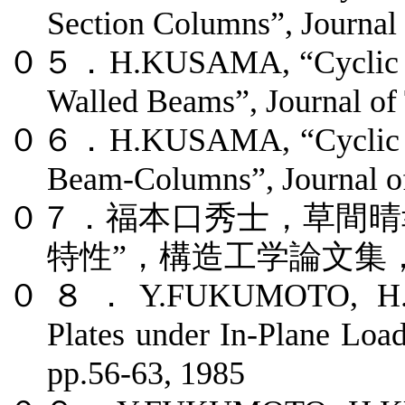
Section Columns”, Journal
０５．
H.KUSAMA, “Cyclic M
Walled Beams”, Journal of
０６．
H.KUSAMA, “Cyclic M
Beam-Columns”, Journal o
０７．福本口秀士，草間晴
特性
”
，構造工学論文集
０８．
Y.FUKUMOTO, H.K
Plates under In-Plane Load
pp.56-63, 1985