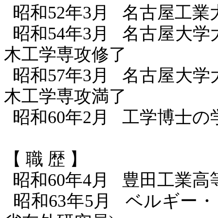
昭和
52
年
3
月
名古屋工業
昭和
54
年
3
月
名古屋大学
木工学専攻修了
昭和
57
年
3
月
名古屋大学
木工学専攻満了
昭和
60
年
2
月
工学博士の
【 職 歴 】
昭和
60
年
4
月
豊田工業高
昭和
63
年
5
月
ベルギー・