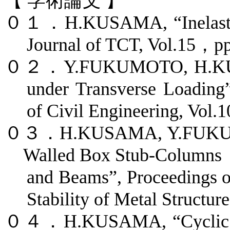
【
学術論文
】
０１．
H.KUSAMA, “Inelastic
Journal of TCT, Vol.15
，
p
０２．
Y.FUKUMOTO, H.KUS
under Transverse Loading
of Civil Engineering, Vol.
０３．
H.KUSAMA, Y.FUKUMO
Walled Box Stub-Columns
and Beams”, Proceedings o
Stability of Metal Structur
０４．
H.KUSAMA, “Cyclic L