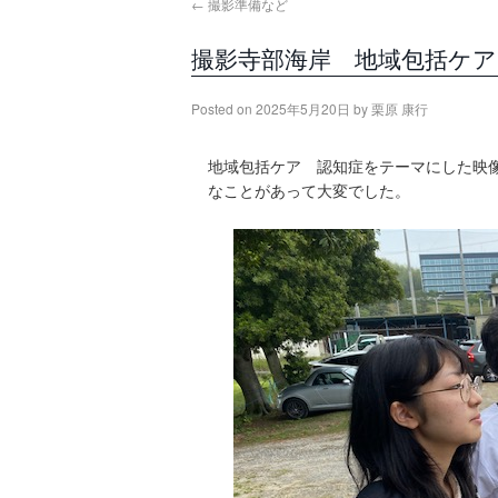
←
撮影準備など
撮影寺部海岸 地域包括ケア
Posted on
2025年5月20日
by
栗原 康行
地域包括ケア 認知症をテーマにした映
なことがあって大変でした。