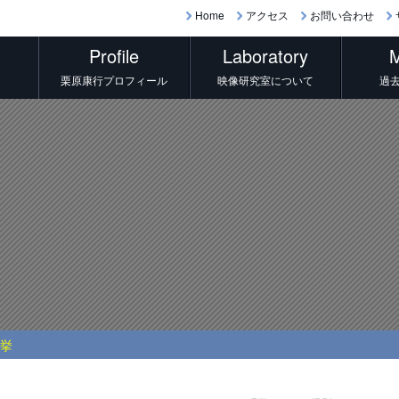
Home
アクセス
お問い合わせ
Profile
Laboratory
M
栗原康行プロフィール
映像研究室について
過
on of cafeteria Nagoya city university