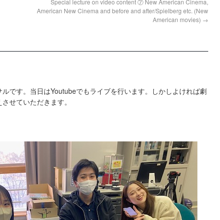
Special lecture on video content ⑦ New American Cinema,
American New Cinema and before and after/Spielberg etc. (New
American movies)
→
ルです。当日はYoutubeでもライブを行います。しかしよければ劇
えさせていただきます。