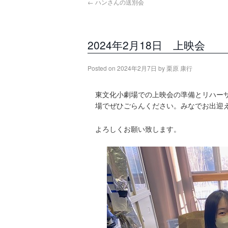
←
ハンさんの送別会
2024年2月18日 上映会
Posted on
2024年2月7日
by
栗原 康行
東文化小劇場での上映会の準備とリハーサ
場でぜひごらんください。みなでお出迎
よろしくお願い致します。