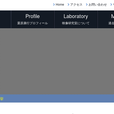
Home
アクセス
お問い合わせ
Profile
Laboratory
M
栗原康行プロフィール
映像研究室について
過
on of cafeteria Nagoya city university