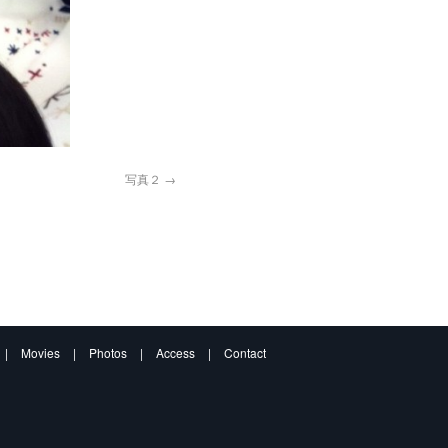
写真２
|
Movies
|
Photos
|
Access
|
Contact