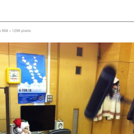
is
968 × 1296
pixels