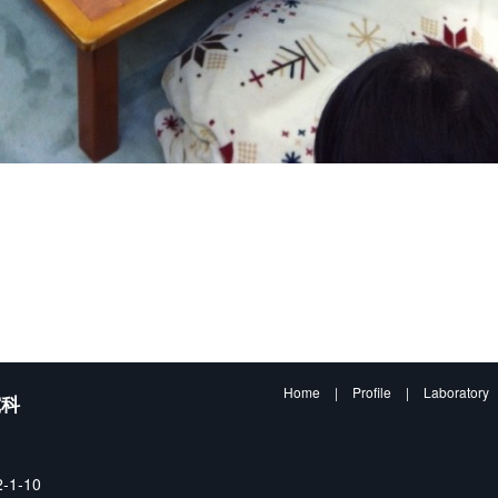
Home
|
Profile
|
Laboratory
究科
1-10