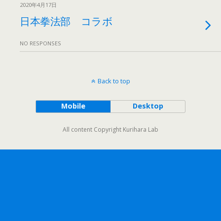
2020年4月17日
日本拳法部 コラボ
NO RESPONSES
Back to top
Mobile
Desktop
All content Copyright Kurihara Lab