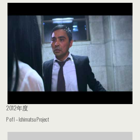
2012年度
P of I – Ichimatsu Project