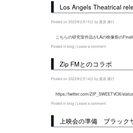
Los Angels Theatrical rel
Posted on
2022年2月15日
by
栗原 康行
こちらの研究室作品がLAの映像祭のFina
Posted in
blog
|
Leave a comment
Zip FMとのコラボ
Posted on
2022年2月14日
by
栗原 康行
https://twitter.com/ZIP_SWEETVOX/stat
Posted in
blog
|
Leave a comment
上映会の準備 ブラック