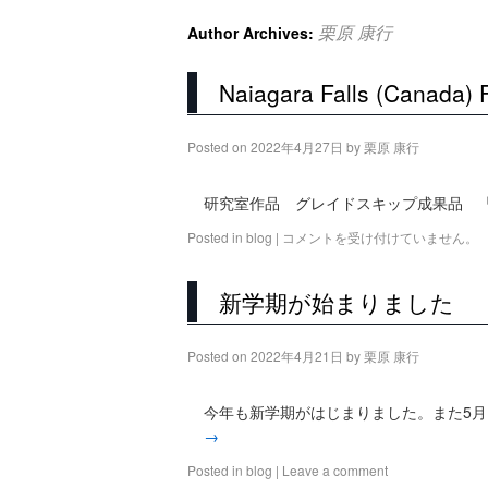
栗原 康行
Author Archives:
Naiagara Falls (Canada)
Posted on
2022年4月27日
by
栗原 康行
研究室作品 グレイドスキップ成果品 「S
Posted in
blog
|
コメントを受け付けていません。
新学期が始まりました
Posted on
2022年4月21日
by
栗原 康行
今年も新学期がはじまりました。また5月
→
Posted in
blog
|
Leave a comment