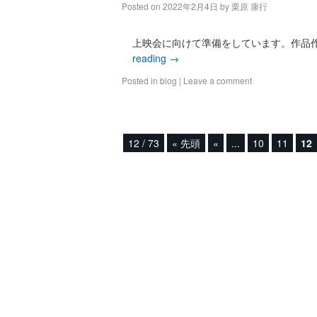
Posted on
2022年2月4日
by
栗原 康行
上映会に向けて準備をしています。作品
reading
→
Posted in
blog
|
Leave a comment
12 / 73
« 先頭
«
...
10
11
12