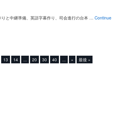
作りと中継準備、英語字幕作り、司会進行の台本 …
Continue
13
14
...
20
30
40
...
»
最後 »