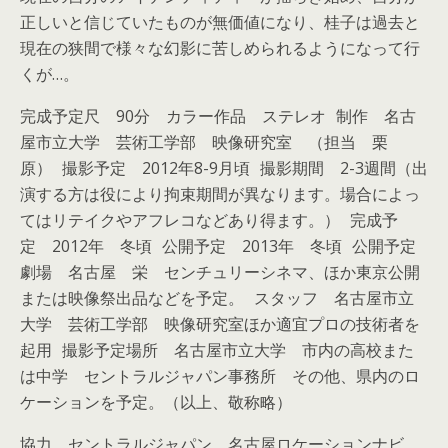
正しいと信じていたものが無価値になり、桂子は過去と
現在の狭間で様々な幻影に苦しめられるようになって行
くが…。
完成予定尺 90分 カラー作品 ステレオ 制作 名古
屋市立大学 芸術工学部 映像研究室 （担当 栗
原） 撮影予定 2012年8-9月頃 撮影期間 2-3週間（出
演する方は役により拘束期間が異なります。場合によっ
てはリテイクやアフレコなどあり得ます。） 完成予
定 2012年 冬頃 公開予定 2013年 冬頃 公開予定
劇場 名古屋 栄 センチュリーシネマ、ほか東京公開
または映像祭出品などを予定。 スタッフ 名古屋市立
大学 芸術工学部 映像研究室ほか適宜プロの技術者を
起用 撮影予定場所 名古屋市立大学 市内の高校また
は中学 セントラルジャパン事務所 その他、県内のロ
ケーションを予定。（以上、敬称略）
協力 セントラルジャパン 名古屋ロケーションナビ