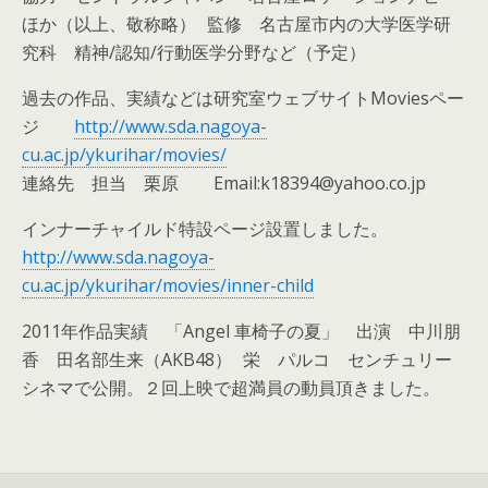
ほか（以上、敬称略） 監修 名古屋市内の大学医学研
究科 精神/認知/行動医学分野など（予定）
過去の作品、実績などは研究室ウェブサイトMoviesペー
ジ
http://www.sda.nagoya-
cu.ac.jp/ykurihar/movies/
連絡先 担当 栗原 Email:k18394@yahoo.co.jp
インナーチャイルド特設ページ設置しました。
http://www.sda.nagoya-
cu.ac.jp/ykurihar/movies/inner-child
2011年作品実績 「Angel 車椅子の夏」 出演 中川朋
香 田名部生来（AKB48） 栄 パルコ センチュリー
シネマで公開。２回上映で超満員の動員頂きました。