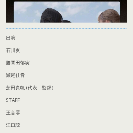
出演
石川奏
勝間田郁実
瀬尾佳音
芝田真帆 (代表 監督）
STAFF
王音霏
江口諒