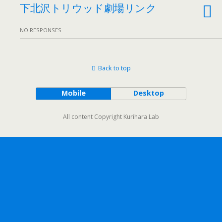
下北沢トリウッド劇場リンク
NO RESPONSES
Back to top
Mobile
Desktop
All content Copyright Kurihara Lab