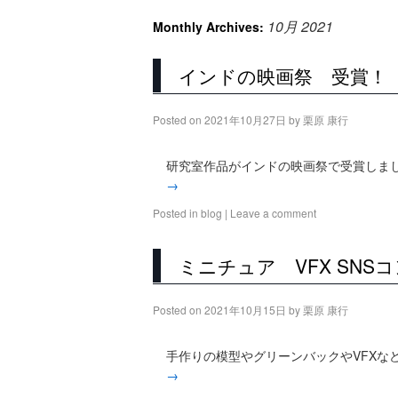
10月 2021
Monthly Archives:
インドの映画祭 受賞！
Posted on
2021年10月27日
by
栗原 康行
研究室作品がインドの映画祭で受賞しまし
→
Posted in
blog
|
Leave a comment
ミニチュア VFX SN
Posted on
2021年10月15日
by
栗原 康行
手作りの模型やグリーンバックやVFXな
→