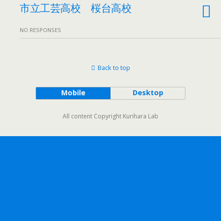
市立工芸高校 桜台高校
NO RESPONSES
Back to top
Mobile
Desktop
All content Copyright Kurihara Lab