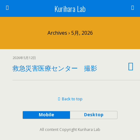
Kurihara Lab
Archives › 5月, 2026
2026年5月12日
救急災害医療センター 撮影
Back to top
Mobile
Desktop
All content Copyright Kurihara Lab