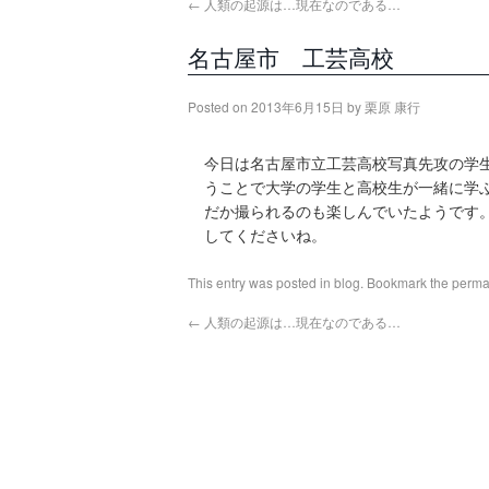
←
人類の起源は…現在なのである…
名古屋市 工芸高校
Posted on
2013年6月15日
by
栗原 康行
今日は名古屋市立工芸高校写真先攻の学
うことで大学の学生と高校生が一緒に学
だか撮られるのも楽しんでいたようです。
してくださいね。
This entry was posted in
blog
. Bookmark the
perma
←
人類の起源は…現在なのである…