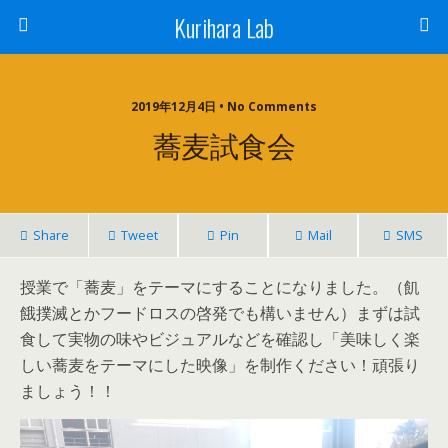
Kurihara Lab
2019年12月4日 • No Comments
蕎麦試食会
Share
Tweet
Pin
Mail
SMS
授業で「蕎麦」をテーマにすることになりました。（飢
餓撲滅とかフードロスの啓発でも構いません）まずは試
食して実物の味やビジュアルなどを確認し「美味しく楽
しい蕎麦をテーマにした映像」を制作ください！頑張り
ましょう！！