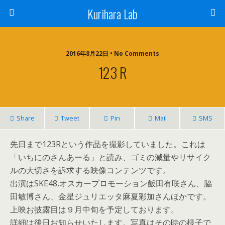
Kurihara Lab
2016年8月22日 • No Comments
123 R
Share
Tweet
Pin
Mail
SMS
先日まで123Rという作品を撮影していました。これは
「いちにのさんあーる」と読み、ゴミの減量やリサイク
ルの大切さを訴求する映像コンテンツです。
出演はSKE48,オスカープロモーション飯田有咲さん、脇
田敏博さん、金星ジュリエッタ麻夏彩加さんほかです。
上映お披露目は９月中旬を予定しております。
詳細は後日お知らせいたします。写真はその時の様子で