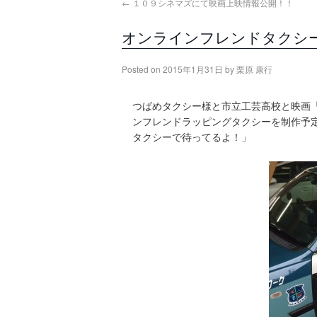
←
１０９シネマズにて映画上映情報公開！！
オンラインフレンドタクシ
Posted on
2015年1月31日
by
栗原 康行
つばめタクシー様と市立工芸高校と映画
ンフレンドラッピングタクシーを制作予
タクシーで待ってるよ！」