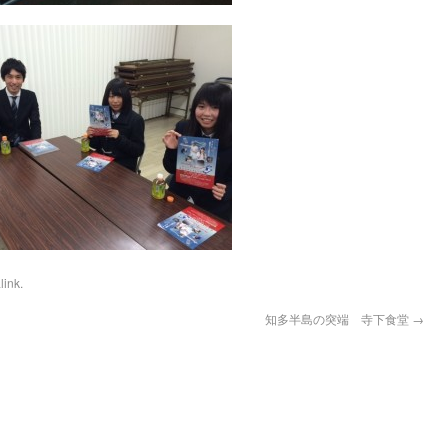
link
.
知多半島の突端 寺下食堂
→