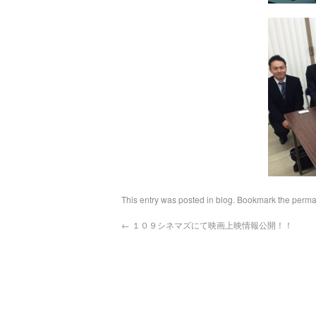
This entry was posted in
blog
. Bookmark the
perma
←
１０９シネマズにて映画上映情報公開！！