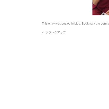
This entry was posted in
blog
. Bookmark the
perma
←
クランクアップ