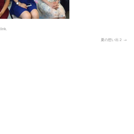
link
.
夏の想い出２
→