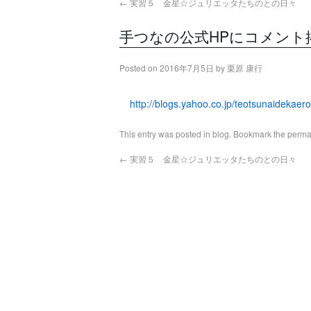
←
実習５ 金星☆ジュリエッタたちのとの日々
手つなの公式HPにコメント
Posted on
2016年7月5日
by
栗原 康行
http://blogs.yahoo.co.jp/teotsunaideka
This entry was posted in
blog
. Bookmark the
perma
←
実習５ 金星☆ジュリエッタたちのとの日々