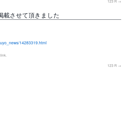
123 R
→
掲載させて頂きました
erouyo_news/14283319.html
link
.
123 R
→