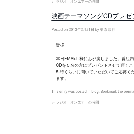
←
ラジオ オンエアーの時間
映画テーマソングCDプレゼ
Posted on
2013年2月21日
by
栗原 康行
皆様
本日FMAichi様にお邪魔しました。
CDを５名の方にプレゼントさせて頂くこ
5-時くらいに聞いていただいてご応募く
ます。
This entry was posted in
blog
. Bookmark the
perma
←
ラジオ オンエアーの時間