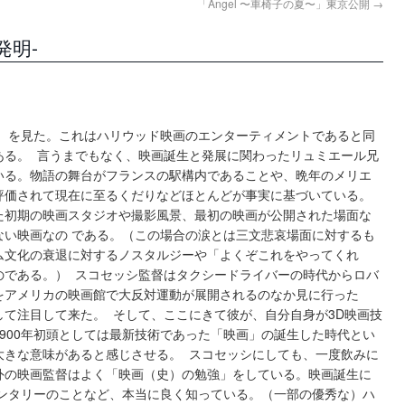
「Angel 〜車椅子の夏〜」東京公開
→
発明-
明）を見た。これはハリウッド映画のエンターティメントであると同
ある。 言うまでもなく、映画誕生と発展に関わったリュミエール兄
いる。物語の舞台がフランスの駅構内であることや、晩年のメリエ
評価されて現在に至るくだりなどほとんどが事実に基づいている。
た初期の映画スタジオや撮影風景、最初の映画が公開された場面な
ない映画なの である。（この場合の涙とは三文悲哀場面に対するも
ム文化の衰退に対するノスタルジーや「よくぞこれをやってくれ
のである。） スコセッシ監督はタクシードライバーの時代からロバ
をアメリカの映画館で大反対運動が展開されるのなか見に行った
て注目して来た。 そして、ここにきて彼が、自分自身が3D映画技
900年初頭としては最新技術であった「映画」の誕生した時代とい
大きな意味があると感じさせる。 スコセッシにしても、一度飲みに
外の映画監督はよく「映画（史）の勉強」をしている。映画誕生に
メンタリーのことなど、本当に良く知っている。（一部の優秀な）ハ