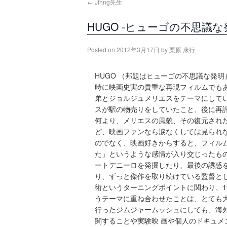
←
Jihng先生
HUGO -ヒューゴの不思議な
Posted on
2012年3月17日
by
栗原 康行
HUGO （邦題はヒューゴの不思議な発
時に映画史実の貴重な再現フィルムでも
弟とジョルジュメリエスをテーマにして
スが駅の物売りをしていたこと、後に再
何より、メリエスの風貌、その復元され
ど、映画ファンなら涙なくしては見られ
のでなく、映画好きからすると、フィル
た」というような感情が入り交じったも
ートデニーロを発掘したり、最後の誘惑
り、ずっと傑作を取り続けている監督とし
術というターニングポイントに関わり、1
うテーマに重ね合わせたことは、とても
行ったジムジャームッシュにしても、海
関することや実験映 画や個人のドキュ