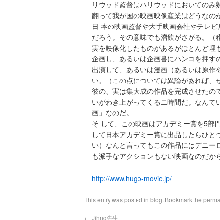
リウッド監督はハリウッドにおいてのみ
翻って我が国の映画映像産業はどうなの
日 本の映画監督や大手映画会社やテレ
だろう。その意味でも溜飲がさがる。（
実を映像化したものがあるがほとんど埋
企画し、あるいは企画書にハンコを押す
出演して、あるいは漫画（あるいは原作
い。（この点については異論があれば、
彼の、実は集大成の作品を完成させたの
いがわき上がってくる二時間だ。なんて
画」なのだ。
そ して、この映画はアカデミー賞を5部
して日本アカデミー賞に出品したらひと
い）なんと言ってもこの作品にはデニー
も派手なアクションもない映画なのだか
http://www.hugo-movie.jp/
This entry was posted in
blog
. Bookmark the
perma
←
Jihng先生