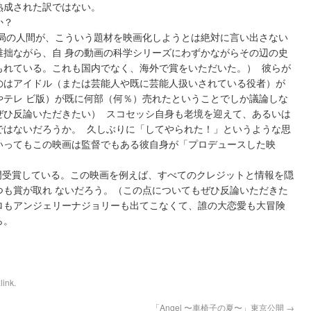
熟成された訳ではない。
か？
ビ局の人間が、こういう題材を映画化しようとは絶対に言い出さない
稚拙ながら、自 身の動画の科学シリーズにわずかながらその辺の史
もれている。これも国内でなく、海外で賞をいただいた。） 彼らが
のはアイドル（または芸能人や既に芸能人扱いされている役者）が
やテレ ビ版）が既に何部（何％）売れたということでしか議論しな
ぜひ反論いただきたい） スコセッシ自身も老境を迎えて、あるいは
ではないだろうか。 久しぶりに「してやられた！」というような思
いってもこの映画は監督でもある彼自身が「プロデュースした映
門受賞している。この映画を例えば、すべてのクレジットと情報を隠
つも賞が取れ ないだろう。（この点についてもぜひ反論いただきた
ロもアンジェリーナジョリーも出てこなくて、誰の大恋愛も大冒険
ら。
link
.
「Angel 〜車椅子の夏〜」東京公開
→