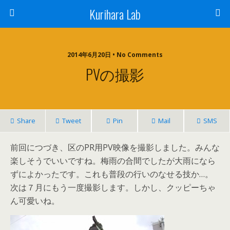
Kurihara Lab
2014年6月20日 • No Comments
PVの撮影
Share
Tweet
Pin
Mail
SMS
前回につづき、区のPR用PV映像を撮影しました。みんな
楽しそうでいいですね。梅雨の合間でしたが大雨になら
ずによかったです。これも普段の行いのなせる技か…。
次は７月にもう一度撮影します。しかし、クッピーちゃ
ん可愛いね。