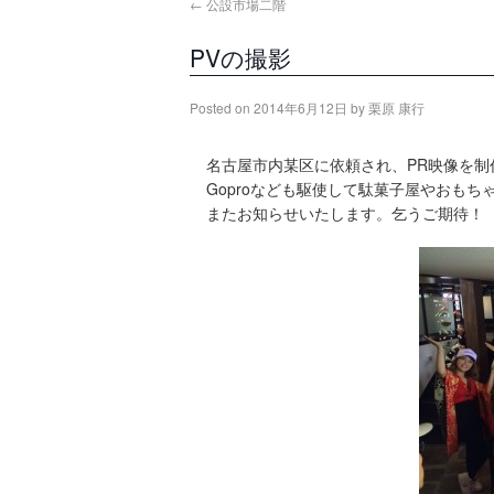
←
公設市場二階
PVの撮影
Posted on
2014年6月12日
by
栗原 康行
名古屋市内某区に依頼され、PR映像を
Goproなども駆使して駄菓子屋やおも
またお知らせいたします。乞うご期待！