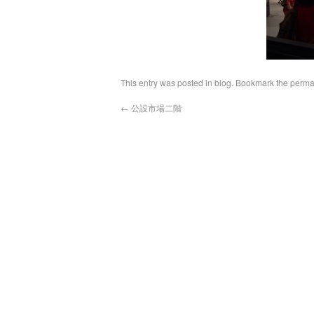
This entry was posted in
blog
. Bookmark the
perma
←
公設市場二階