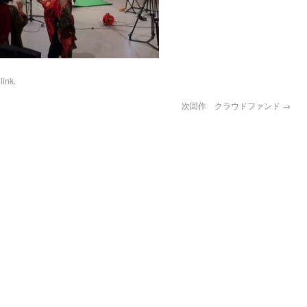
link
.
次回作 クラウドファンド
→