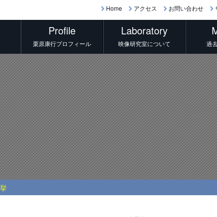
Home
アクセス
お問い合わせ
Profile
Laboratory
M
栗原康行プロフィール
映像研究室について
過
選挙
on of cafeteria Nagoya city university