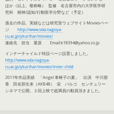
ほか（以上、敬称略） 監修 名古屋市内の大学医学研
究科 精神/認知/行動医学分野など（予定）
過去の作品、実績などは研究室ウェブサイトMoviesペー
ジ
http://www.sda.nagoya-
cu.ac.jp/ykurihar/movies/
連絡先 担当 栗原 Email:k18394@yahoo.co.jp
インナーチャイルド特設ページ設置しました。
http://www.sda.nagoya-
cu.ac.jp/ykurihar/movies/inner-child
2011年作品実績 「Angel 車椅子の夏」 出演 中川朋
香 田名部生来（AKB48） 栄 パルコ センチュリー
シネマで公開。２回上映で超満員の動員頂きました。