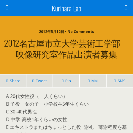
Kurihara Lab
2012年5月12日 • No Comments
2012名古屋市立大学芸術工学部
映像研究室作品出演者募集
Share
Tweet
Pin
Mail
SMS
A 20代女性役（二人くらい）
B 子役 女の子 小学校4-5年生くらい
C 30-40代男性
D 中学-高校1年くらいの女性
E エキストラまたはちょっとした役 謝礼 薄謝程度を基