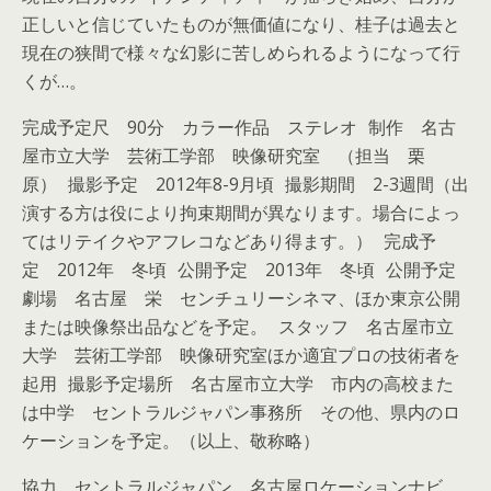
正しいと信じていたものが無価値になり、桂子は過去と
現在の狭間で様々な幻影に苦しめられるようになって行
くが…。
完成予定尺 90分 カラー作品 ステレオ 制作 名古
屋市立大学 芸術工学部 映像研究室 （担当 栗
原） 撮影予定 2012年8-9月頃 撮影期間 2-3週間（出
演する方は役により拘束期間が異なります。場合によっ
てはリテイクやアフレコなどあり得ます。） 完成予
定 2012年 冬頃 公開予定 2013年 冬頃 公開予定
劇場 名古屋 栄 センチュリーシネマ、ほか東京公開
または映像祭出品などを予定。 スタッフ 名古屋市立
大学 芸術工学部 映像研究室ほか適宜プロの技術者を
起用 撮影予定場所 名古屋市立大学 市内の高校また
は中学 セントラルジャパン事務所 その他、県内のロ
ケーションを予定。（以上、敬称略）
協力 セントラルジャパン 名古屋ロケーションナビ